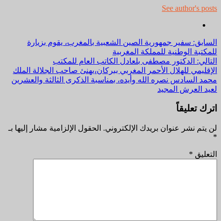
See author's posts
مواصلة
السابق:
سفير جمهورية الصين الشعبية بالمغرب، يقوم بزيارة
للمكتبة الوطنية للمملكة المغربية
القراءة
التالي:
الدكتور مصطفى بلعادل الكاتب العام للمكتب
الإقليمي للهلال الأحمر المغربي ببركان،يهنئ صاحب الجلالة الملك
محمد السادس نصره الله وأيده، بمناسبة الذكرى الثالثة والعشرين
لعيد العرش المجيد
اترك تعليقاً
لن يتم نشر عنوان بريدك الإلكتروني.
الحقول الإلزامية مشار إليها بـ
*
التعليق
*