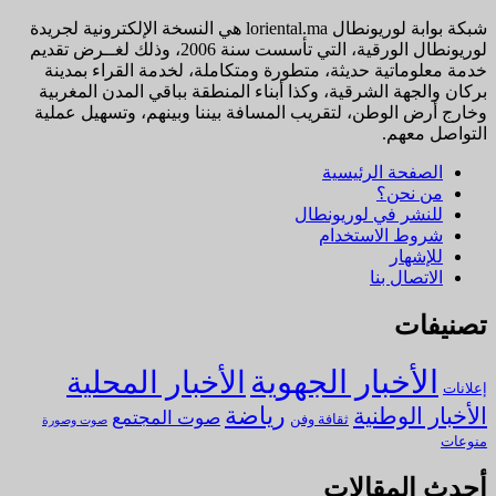
شبكة بوابة لوريونطال loriental.ma هي النسخة الإلكترونية لجريدة
لوريونطال الورقية، التي تأسست سنة 2006، وذلك لغــرض تقديم
خدمة معلوماتية حديثة، متطورة ومتكاملة، لخدمة القراء بمدينة
بركان والجهة الشرقية، وكذا أبناء المنطقة بباقي المدن المغربية
وخارج أرض الوطن، لتقريب المسافة بيننا وبينهم، وتسهيل عملية
التواصل معهم.
الصفحة الرئيسية
من نحن؟
للنشر في لوريونطال
شروط الاستخدام
للإشهار
الاتصال بنا
تصنيفات
الأخبار الجهوية
الأخبار المحلية
إعلانات
رياضة
الأخبار الوطنية
صوت المجتمع
ثقافة وفن
صوت وصورة
منوعات
أحدث المقالات