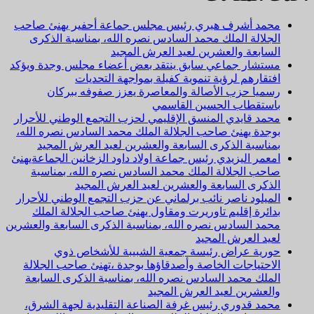
محمد أشرف هبري رئيس مجلس جماعة أحفير يهنئ صاحب
الجلالة الملك محمد السادس نصره الله، بمناسبة الذكرى
السابعة والعشرين لعيد العرش المجيد
مستشار جماعي سابق ينتقد بعض أعضاء مجلس وجدة ويؤكد
افتقارهم لرؤية تنموية كفيلة بمواجهة التحديات
رسميا حزب الأصالة والمعاصرة يعزز صفوفه ببركان
باستقطاب الحسين القاسمي
محمد قايدي المنسق الإقليمي لحزب التجمع الوطني للأحرار
بوجدة يهنئ صاحب الجلالة الملك محمد السادس نصره الله،
بمناسبة الذكرى السابعة والعشرين لعيد العرش المجيد
امعمر اليزيدي رئيس جماعة اولاد داود الزخانين الجماعةيهنئ
صاحب الجلالة الملك محمد السادس نصره الله، بمناسبة
الذكرى السابعة والعشرين لعيد العرش المجيد
الميلود ناصر نائب برلماني عن حزب التجمع الوطني للأحرار
بدائرة إقليم تاوريرت ومقاول يهنئ صاحب الجلالة الملك
محمد السادس نصره الله، بمناسبة الذكرى السابعة والعشرين
لعيد العرش المجيد
حورية عراض رئيسة جمعية الشبيبة للأشخاص ذوي
الاحتياجات الخاصة وأصدقاؤها بوجدة ،تهنئ صاحب الجلالة
الملك محمد السادس نصره الله، بمناسبة الذكرى السابعة
والعشرين لعيد العرش المجيد
محمد قدوري رئيس غرفة الصناعة التقليدية لجهة الشرق،