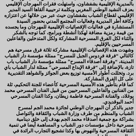
بالمديرية الإقليمية بشفشاون، واستهلت فقرات المهرجان الإقليمي
بعزف النشيد الوطني المغربي وبكلمة ترحيبية ألقاها السيد المدير
الإقليمي لقطاع الشباب بشفشاون حيث عبر من خلالها عن اعتزازه
وكافة أطر المديرية وفعاليات المجتمع المدني بحضور السيدة
المستشارة في فعاليات الإقصائيات الإقليمية للمهرجان وما يجسده
من قيمة رمزية مضافة لهكذا أنشطة وبرامج، كما توجه بالشكر
والثناء لكل الفرق المسرحية المشاركة ولكل المتدخلين والفاعلين
المسرحيين بالإقليم.
وشهدت هذه الإقصائيات الإقليمية مشاركة ثلاثة فرق مسرحية هم
كالتالي “فرقة فردوس الجبل للمسرح” ممثلة مؤسسة دار الشباب
المدينة، “وفرقة أصدقاء المسرح” ممثلة مؤسسة دار الشباب باب
تازة، بالإضافة إلى “فرقة الإبداع المسرحي” ممثلة لدار الشباب باي
برد. وتخللت أطوار الأمسية توزيع بعض الجوائز والشواهد التقديرية
على كل الفرق المشاركة.
كما قام بتأطير هذه الأمسية المسرحية كأعضاء للجنة التحكيم، ثلة
من الفنانين والفاعلين المسرحيين من قبيل الفنان المسرحي محمد
بوغلاد، والفنانة المسرحية فاطمة زيطان، وكذا الفنان المسرحي
أحمد البوقديدي.
جدير بالذكر أن المهرجان الوطني لجائزة محمد الجم لمسرح
الشباب والمنظم من طرف وزارة الشباب والثقافة والتواصل
بشراكة مع جمعية أصدقاء محمد الجم يهدف إلى خلق دينامية
مسرحية داخل مؤسسات دور الشباب و المساهمة أيضا في تنمية
الثقافة المسرحية والنهوض بها وكذا تشجيع التجارب الرائدة في