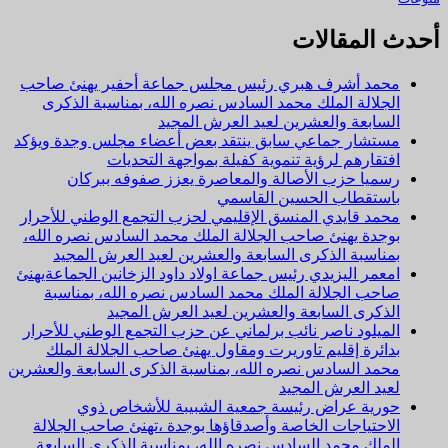
أحدث المقالات
محمد أشرف هبري رئيس مجلس جماعة أحفير يهنئ صاحب
الجلالة الملك محمد السادس نصره الله، بمناسبة الذكرى
السابعة والعشرين لعيد العرش المجيد
مستشار جماعي سابق ينتقد بعض أعضاء مجلس وجدة ويؤكد
افتقارهم لرؤية تنموية كفيلة بمواجهة التحديات
رسميا حزب الأصالة والمعاصرة يعزز صفوفه ببركان
باستقطاب الحسين القاسمي
محمد قايدي المنسق الإقليمي لحزب التجمع الوطني للأحرار
بوجدة يهنئ صاحب الجلالة الملك محمد السادس نصره الله،
بمناسبة الذكرى السابعة والعشرين لعيد العرش المجيد
امعمر اليزيدي رئيس جماعة اولاد داود الزخانين الجماعةيهنئ
صاحب الجلالة الملك محمد السادس نصره الله، بمناسبة
الذكرى السابعة والعشرين لعيد العرش المجيد
الميلود ناصر نائب برلماني عن حزب التجمع الوطني للأحرار
بدائرة إقليم تاوريرت ومقاول يهنئ صاحب الجلالة الملك
محمد السادس نصره الله، بمناسبة الذكرى السابعة والعشرين
لعيد العرش المجيد
حورية عراض رئيسة جمعية الشبيبة للأشخاص ذوي
الاحتياجات الخاصة وأصدقاؤها بوجدة ،تهنئ صاحب الجلالة
الملك محمد السادس نصره الله، بمناسبة الذكرى السابعة