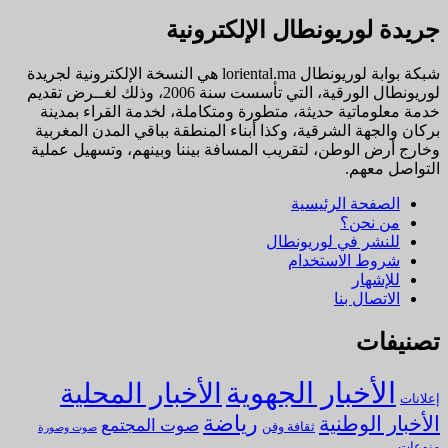
جريدة لوريونطال الإلكترونية
شبكة بوابة لوريونطال loriental.ma هي النسخة الإلكترونية لجريدة
لوريونطال الورقية، التي تأسست سنة 2006، وذلك لغــرض تقديم
خدمة معلوماتية حديثة، متطورة ومتكاملة، لخدمة القراء بمدينة
بركان والجهة الشرقية، وكذا أبناء المنطقة بباقي المدن المغربية
وخارج أرض الوطن، لتقريب المسافة بيننا وبينهم، وتسهيل عملية
التواصل معهم.
الصفحة الرئيسية
من نحن؟
للنشر في لوريونطال
شروط الاستخدام
للإشهار
الاتصال بنا
تصنيفات
الأخبار الجهوية
الأخبار المحلية
إعلانات
رياضة
الأخبار الوطنية
صوت المجتمع
ثقافة وفن
صوت وصورة
منوعات