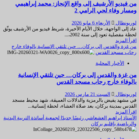
حمادة
من فيديو الأرشيف إلى واقع الإنجاز: محمد إبراهيمي
وحصيلة
بعد
ومسار وفاء لحي الرامي 2
تدبيرية
تكريمه
متراكمة
بشهادة
تجعله
لوريونطال
الأربعاء 6 مايو 2026
ميلاده
أحد
عاد إلى الواجهة، خلال الأيام الأخيرة، شريط فيديو من الأرشيف يوثّق
أبرز
لحظة مفصلية تعود إلى سنة 2002،...
الأسماء
اقرأ
اقرأ المزيد
المرشحة
المزيد
من غزة والقدس إلى بركان… حين تلتقي الإنسانية بالوفاء خارج
بقوة
عن
رحاب مسجد القدس
للظفر
من
الأخبار المحلية
بمقعد
فيديو
برلماني
الأرشيف
من غزة والقدس إلى بركان… حين تلتقي الإنسانية
عن
إلى
إقليم
بالوفاء خارج رحاب مسجد القدس
واقع
بركان
الإنجاز:
خلال
محمد
لوريونطال
السبت 21 مارس 2026
الانتخابات
إبراهيمي
في مشهد يفيض بالرمزية والدلالات العميقة، شهد محيط مسجد
التشريعية
ومسار
القدس بمدينة بركان، بعد صلاة العشاء، لحظة إنسانية...
المقبلة
وفاء
اقرأ
اقرأ المزيد
لحي
المزيد
الأستاذ إبراهيم العشعاشي رئيسًا جديدًا لجمعية أساتذة التربية البدنية
الرامي
عن
والرياضية بإقليم بركان
2
من
غزة