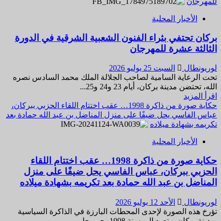
عن
للمهرجان
الذاكرة
اليوم
الفنية
الأخبار المحلية
الثاني
المغربية
من
بركان تحتفي بثراء الفنون الشعبية الشرقية في الدورة
فعاليات
الثالثة عشرة للمهرجان
الدورة
الثالثة
عشرة
لوريونطال
السبت 25 يوليو 2026
من
تحت الرعاية السامية لصاحب الجلالة الملك محمد السادس نصره
مهرجان
الله، تحتضن مدينة بركان، أيام 23 و24 و25...
الفنون
اقرأ
اقرأ المزيد
الشعبية
المزيد
حكاية صورة من ذاكرة 1998… عقب اختتام اللقاء الحزبي ببركان،
الشرقية…
عن
عباس الفاسي يحل ضيفًا على منزل المناضل بن عبد الله حمادة بعد
من
بركان
تكريمه بشهادة ميلاده
أحواش
تحتفي
طاطا
الأخبار المحلية
بثراء
إلى
الفنون
حكاية صورة من ذاكرة 1998… عقب اختتام اللقاء
عيطة
الشعبية
الستاتية:
الحزبي ببركان، عباس الفاسي يحل ضيفًا على منزل
الشرقية
ليلة
في
المناضل بن عبد الله حمادة بعد تكريمه بشهادة ميلاده
من
الدورة
عبق
الثالثة
لوريونطال
الأحد 12 يوليو 2026
التراث
عشرة
تؤرخ هذه الصورة لإحدى المحطات البارزة في الذاكرة السياسية
تنبض
للمهرجان
بمدينة بركان، وتعود إلى سنة 1998، حين حل...