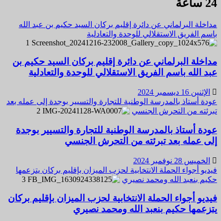
24 ساعة
ومواساة
في
مداخلة البرلماني عن دائرة إقليم بركان السيد حكيم بن عبد الله
وفاة
باسم الفريق الاستقلالي للوحدة والتعادلية
السعدي
1
أحد
المسيرين
مداخلة البرلماني عن دائرة إقليم بركان السيد حكيم بن
السابقين
عبد الله باسم الفريق الاستقلالي للوحدة والتعادلية
لفريقي
شباب
الإثنين 16 ديسمبر 2024
بركان
عودة أستاذ بالمدرسة الوطنية للتجارة والتسيير بوجدة إلى عمله بعد
ونهضة
تبرئته من التحرش الجنسي
2
بركان
عودة أستاذ بالمدرسة الوطنية للتجارة والتسيير بوجدة
إلى عمله بعد تبرئته من التحرش الجنسي
الخميس 28 نوفمبر 2024
فيديو أجواء الحملة الانتخابية لحزب الميزان بإقليم بركان يتزعمها
حكيم بنعبد الله ومحمد نصيري
3
فيديو أجواء الحملة الانتخابية لحزب الميزان بإقليم بركان
يتزعمها حكيم بنعبد الله ومحمد نصيري