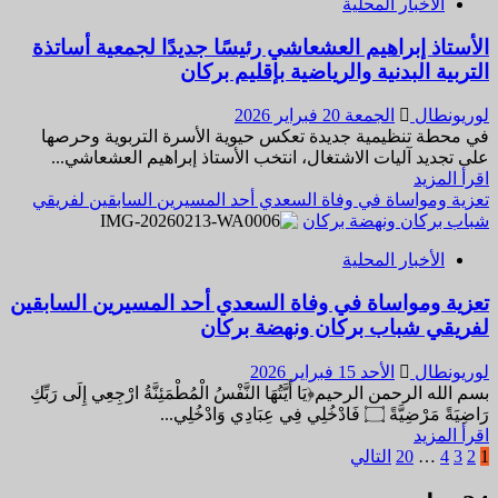
الأخبار المحلية
والقدس
إلى
الأستاذ إبراهيم العشعاشي رئيسًا جديدًا لجمعية أساتذة
بركان…
التربية البدنية والرياضية بإقليم بركان
حين
تلتقي
الإنسانية
لوريونطال
الجمعة 20 فبراير 2026
بالوفاء
في محطة تنظيمية جديدة تعكس حيوية الأسرة التربوية وحرصها
خارج
على تجديد آليات الاشتغال، انتخب الأستاذ إبراهيم العشعاشي...
رحاب
اقرأ
اقرأ المزيد
مسجد
المزيد
تعزية ومواساة في وفاة السعدي أحد المسيرين السابقين لفريقي
القدس
عن
شباب بركان ونهضة بركان
الأستاذ
الأخبار المحلية
إبراهيم
العشعاشي
تعزية ومواساة في وفاة السعدي أحد المسيرين السابقين
رئيسًا
لفريقي شباب بركان ونهضة بركان
جديدًا
لجمعية
أساتذة
لوريونطال
الأحد 15 فبراير 2026
التربية
بسم الله الرحمن الرحيم﴿يَا أَيَّتُهَا النَّفْسُ الْمُطْمَئِنَّةُ ارْجِعِي إِلَى رَبِّكِ
البدنية
رَاضِيَةً مَرْضِيَّةً ۝ فَادْخُلِي فِي عِبَادِي وَادْخُلِي...
والرياضية
اقرأ
اقرأ المزيد
بإقليم
تصفّح
المزيد
1
2
3
4
…
20
التالي
بركان
عن
المقالات
تعزية