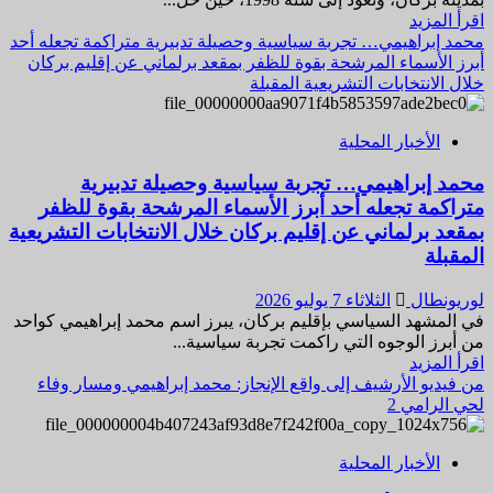
في
اقرأ
اقرأ المزيد
قلب
المزيد
محمد إبراهيمي… تجربة سياسية وحصيلة تدبيرية متراكمة تجعله أحد
بركان
عن
أبرز الأسماء المرشحة بقوة للظفر بمقعد برلماني عن إقليم بركان
حكاية
خلال الانتخابات التشريعية المقبلة
صورة
من
الأخبار المحلية
ذاكرة
1998…
محمد إبراهيمي… تجربة سياسية وحصيلة تدبيرية
عقب
متراكمة تجعله أحد أبرز الأسماء المرشحة بقوة للظفر
اختتام
اللقاء
بمقعد برلماني عن إقليم بركان خلال الانتخابات التشريعية
الحزبي
المقبلة
ببركان،
عباس
لوريونطال
الثلاثاء 7 يوليو 2026
الفاسي
في المشهد السياسي بإقليم بركان، يبرز اسم محمد إبراهيمي كواحد
يحل
من أبرز الوجوه التي راكمت تجربة سياسية...
ضيفًا
اقرأ
اقرأ المزيد
على
المزيد
من فيديو الأرشيف إلى واقع الإنجاز: محمد إبراهيمي ومسار وفاء
منزل
عن
لحي الرامي 2
المناضل
محمد
بن
إبراهيمي…
عبد
الأخبار المحلية
تجربة
الله
سياسية