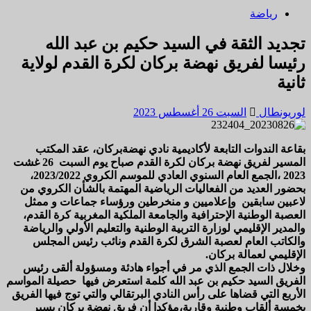
رياضة
تجديد الثقة في السيد حكيم بن عبد الله
رئيسا لفريق نهضة بركان لكرة القدم لولاية
ثانية
لوريونطال
السبت 26 أغسطس 2023
بقاعة الندوات التابعة لأكاديمية نادي نهضةبركان، عقد المكتب
المسير لفريق نهضة بركان لكرة القدم صباح يوم السبت 26 غشت
2023 ،الجمع العام السنوي العادي للموسم الكروي 2023/2022،
بحضور العديد من الفعاليات الرياضية المهتمة بالشأن الكروي من
لاعبين سابقين وإعلاميين و منخرطين ورؤساء جماعات و ممثل
العصبة الوطنية الإحترافية والجامعة الملكية المغربية كرة القدم،
والمدير الإقليمي لوزارة التربية الوطنية والتعليم الأولي والرياضة
والكاتب العام لعصبة الشرق لكرة القدم ونائب رئيس المجلس
الإقليمي لعمالة بركان.
وخلال ذات الجمع الذي مر في أجواء هادئة ومسؤولة ألقى رئيس
الفريق السيد حكيم بن عبد الله كلمة استعرض فيها حصيلة المواسم
الأربع التي قضاها على رأس النادي البرتقالي والتي توج فيها الفريق
بخمسة ألقاب وطنية وقارية،مؤكدا أن فريق نهضة بركان يسير