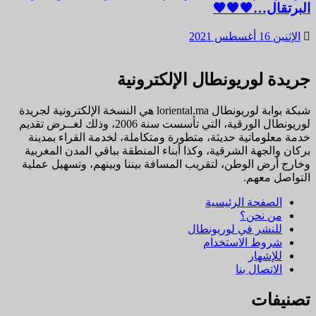
البرتقال…🧡🧡🧡
الإثنين 16 أغسطس 2021
جريدة لوريونطال الإلكترونية
شبكة بوابة لوريونطال loriental.ma هي النسخة الإلكترونية لجريدة
لوريونطال الورقية، التي تأسست سنة 2006، وذلك لغــرض تقديم
خدمة معلوماتية حديثة، متطورة ومتكاملة، لخدمة القراء بمدينة
بركان والجهة الشرقية، وكذا أبناء المنطقة بباقي المدن المغربية
وخارج أرض الوطن، لتقريب المسافة بيننا وبينهم، وتسهيل عملية
التواصل معهم.
الصفحة الرئيسية
من نحن؟
للنشر في لوريونطال
شروط الاستخدام
للإشهار
الاتصال بنا
تصنيفات