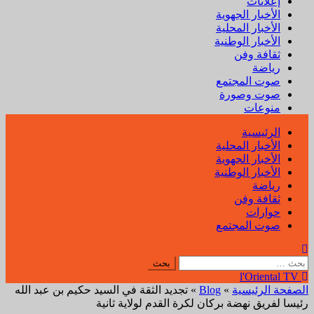
إعلانات
الأخبار الجهوية
الأخبار المحلية
الأخبار الوطنية
ثقافة وفن
رياضة
صوت المجتمع
صوت وصورة
منوعات
القائمة
الرئيسية
الأولية
الأخبار المحلية
الأخبار الجهوية
الأخبار الوطنية
رياضة
ثقافة وفن
حوارات
صوت المجتمع
البحث
عن:
l'Oriental TV
الصفحة الرئيسية
»
Blog
»
تجديد الثقة في السيد حكيم بن عبد الله
رئيسا لفريق نهضة بركان لكرة القدم لولاية ثانية