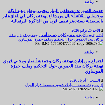
رياضة
حديث الصورة: مصطفى البياز، يحيى بنيطو وعبد الإله
بوحساني.. ثلاثة أجيال من دفاع نهضة بركان في لقاءٍ عابر
بالسعيدية يستحضر نصف قرن من الذاكرة البرتقالية
الأحد 26 يوليو 2026
اجتماع بين إدارة نهضة بركان وجمعية أنصار ومحبي فريق نهضة
بركان يبدد الغموض حول التحكيم وملف حمزة الموساوي
رياضة
اجتماع بين إدارة نهضة بركان وجمعية أنصار ومحبي فريق
نهضة بركان يبدد الغموض حول التحكيم وملف حمزة
الموساوي
السبت 4 أبريل 2026
إدارية وجدة تنصف مبارك شنيور وتسقط قرار العزل
رياضة