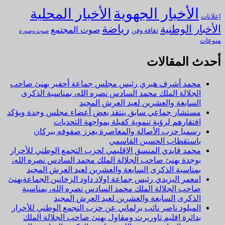
الأخبار الجهوية
الأخبار المحلية
إعلانات
رياضة
الأخبار الوطنية
صوت المجتمع
ثقافة وفن
صوت وصورة
منوعات
أحدث المقالات
محمد أشرف هبري رئيس مجلس جماعة أحفير يهنئ صاحب
الجلالة الملك محمد السادس نصره الله، بمناسبة الذكرى
السابعة والعشرين لعيد العرش المجيد
مستشار جماعي سابق ينتقد بعض أعضاء مجلس وجدة ويؤكد
افتقارهم لرؤية تنموية كفيلة بمواجهة التحديات
رسميا حزب الأصالة والمعاصرة يعزز صفوفه ببركان
باستقطاب الحسين القاسمي
محمد قايدي المنسق الإقليمي لحزب التجمع الوطني للأحرار
بوجدة يهنئ صاحب الجلالة الملك محمد السادس نصره الله،
بمناسبة الذكرى السابعة والعشرين لعيد العرش المجيد
امعمر اليزيدي رئيس جماعة اولاد داود الزخانين الجماعةيهنئ
صاحب الجلالة الملك محمد السادس نصره الله، بمناسبة
الذكرى السابعة والعشرين لعيد العرش المجيد
الميلود ناصر نائب برلماني عن حزب التجمع الوطني للأحرار
بدائرة إقليم تاوريرت ومقاول يهنئ صاحب الجلالة الملك