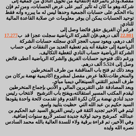
مفصلا،وذكر بالمرحلة الانتقالية من تحويل النادي من جمعية إلى
شركة،وهو ما كان له تأثير كبير على عرض الحسابات، ومن ثم فإن
بناء الحكم على حسابات الجمعية وحدها ليس له ما يبرره وأنه فقط
توحيد الحسابات يمكن أن يوفر معلومات عن صلابة القاعدة المالية
للنادي.
فرغم أن الفريق حقق فائضا وصل إلى
22.801
ألف درهم،فإن الشركة الرياضية سجلت عجزا قد ب
17.277
ألف درهم، ويعود سبب العجز الذي سجلته حسابات الشركة
الرياضية إلى حقيقة أنه يتم تغطية العديد من النفقات في حساب
الشركة الرياضية حساب النادي لتغطية التكاليف.
ورغم ذلك فتوحيد حسابات الفريق والشركة الرياضية أعطى فائض
وصل إلى 5.524 ألف درهم.
وبعد ذلك تم فتح باب المناقشة من طرف المنخرطين
والمنخرطات،تلاها عرض مفصل لمشروع اكاديمية نهضة بركان من
طرف المدير التقني السينغالي ديمبا مباي.
وبعد المصادقة على التقريرين المالي و الأدبي بإجماع المنخرطين
ليقدم المكتب المسير استقالته،ويفتح باب الترشيح لانتخاب رئيس
جديد لنادي نهضة بركان لكرة القدم وقد تقدمت لائحة واحدة يقودها
السيد حكيم بن عبد الله التي حظيت بتأييد واسع.
ليتم في الاخير تجديد الثقة في رئيس الفريق السيد عبد الحكيم بن
عبدالله كمرشح وحيد لولاية جديدة تستمر لأربع سنوات إضافية.
وفي الأخير، تم قراءة برقية ولاء للسدة العالية بالله محمد السادس
نصره الله وايده