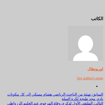
الكاتب
لوريونطال
See author's posts
مواصلة
السابق:
تهنئة من الباحث الرياضي هشام مسكي إلى كل مكونات
نادي مجد طنجة لكرة السلة
القراءة
التالي:
الملتقى الأول لذكرى وفاة المرحوم عبد الحليم الزرواطي