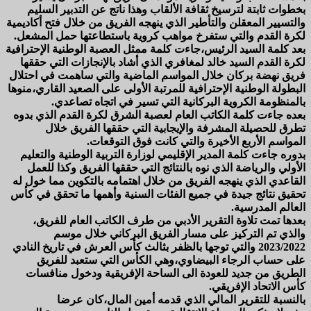
بخطوات ثابتة لترسيخ ثقافة الألقاب وهذا ناتج عن التدبير السليم
والتسيير المعقلن والتأطير الذي ينهجه الفريق من خلال فتح أكاديمية
لكرة القدم والتي ستفرخ مواهب كروية باستطاعتها حمل المشعل.
بعد كلمة السيد الرئيس،جاءت كلمة ممثل العصبة الوطنية الإحترافية
لكرة القدم السيد خالد لمغافري الذي أشاد بالإنجازات التي حققها
فريق نهضة بركان خلال المواسم الماضية والتي ساهمت في احتلال
البطولة الوطنية الإحترافية للمرتبة الأولى على الصعيد القاري،منوها
بالمنظومة الكروية البركانية التي تسير في اتجاه تصاعدي.
بعده جاءت كلمة الكاتب العام لعصبة الشرق لكرة القدم الذي بدوه
تطرق للحصيلة المشرفة والإيجابية التي حققها الفريق خلال
المواسم الأربع الأخيرة والتي كانت فوق التوقعات.
بدوره جاءت كلمة المدير الإقليمي لوزارة التربية الوطنية والتعليم
الأولي والرياضة الذي نوه بالنتائج التي حققها الفريق وكذا للعمل
القاعدي الذي ينهجه الفريق من خلال اهتمامه بالتكوين مما خول له
تحقيق نتائج جيدة في جميع الفئات السنية وأهمها ما تحقق في كأس
العالم المدرسية.
بعدها تمت تلاوة التقرير الأدبي من طرف الكاتب العام للفريق،
والذي تم التركيز على مسار الفريق البركاني خلال موسم
2023/2022 والتي توجها بالظفر بثالث كأس العرش في تاريخ النادي
على حساب الرجاء البيضاوي،وهي الكأس التي ستعبد للفريق
الطريق من جديد للعودة الى الساحة الإفريقية ودخول منافسات
كأس الاتحاد الإفريقي.
بالنسبة للتقرير المالي الذي قدمه أمين المال،كان عرضا