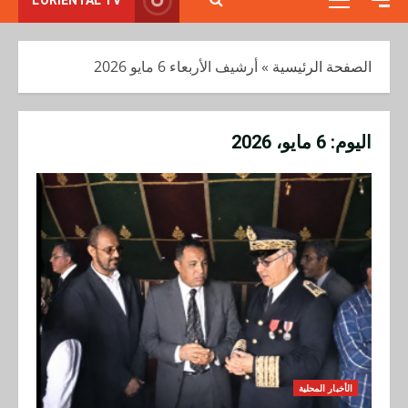
القائمة
الأولية
الصفحة الرئيسية
»
أرشيف الأربعاء 6 مايو 2026
اليوم:
6 مايو، 2026
عودة أستاذ بالمدرسة الوطنية للتجارة
والتسيير بوجدة إلى عمله بعد تبرئته من
التحرش الجنسي
2
الخميس 28 نوفمبر 2024
فيديو أجواء الحملة الانتخابية لحزب الميزان
بإقليم بركان يتزعمها حكيم بنعبد الله ومحمد
نصيري
3
الأخبار المحلية
الإثنين 6 سبتمبر 2021