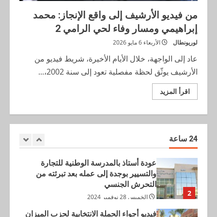
فيديو للمسيرة الحاشدة لمرشحي حزب
من فيديو الأرشيف إلى واقع الإنجاز: محمد
الإستقلال بمدينة بركان في إطار الحملة
إبراهيمي ومسار وفاء لحي الرامي 2
الانتخابية بحضور وَكِيل اللائحة التشريعية
4
حكيم بنعبد الله وكيل اللائحة الجهوية
لوريونطال
الأربعاء 6 مايو 2026
والجماعية محمد نصيري
عاد إلى الواجهة، خلال الأيام الأخيرة، شريط فيديو من
البركانية مريم بنصالح عندها الدم برتقالي…
الثلاثاء 31 أغسطس 2021
الأرشيف يوثّق لحظة مفصلية تعود إلى سنة 2002،...
حتى في خرجاتها الإعلامية ماكاين لا إسبانيا
لا برتغال كاين غير البرتقال…
اقرأ
5
اقرأ المزيد
الإثنين 16 أغسطس 2021
المزيد
عن
من
مداخلة البرلماني عن دائرة إقليم بركان
فيديو
السيد حكيم بن عبد الله باسم الفريق
الأرشيف
إلى
الاستقلالي للوحدة والتعادلية
واقع
24 ساعة
1
الإنجاز:
الإثنين 16 ديسمبر 2024
محمد
إبراهيمي
عودة أستاذ بالمدرسة الوطنية للتجارة
ومسار
وفاء
والتسيير بوجدة إلى عمله بعد تبرئته من
لحي
التحرش الجنسي
الرامي
2
2
الخميس 28 نوفمبر 2024
فيديو أجواء الحملة الانتخابية لحزب الميزان