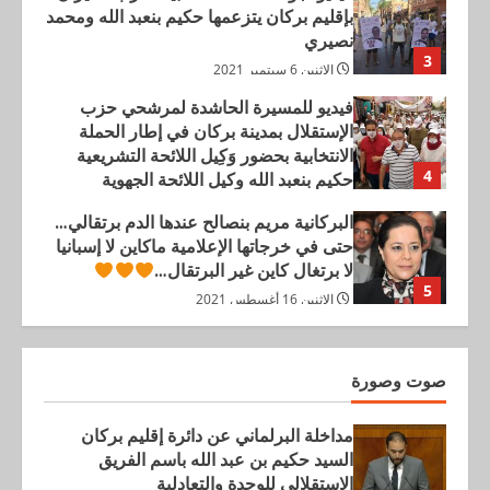
بإقليم بركان يتزعمها حكيم بنعبد الله ومحمد
نصيري
3
الإثنين 6 سبتمبر 2021
فيديو للمسيرة الحاشدة لمرشحي حزب
الإستقلال بمدينة بركان في إطار الحملة
الانتخابية بحضور وَكِيل اللائحة التشريعية
4
حكيم بنعبد الله وكيل اللائحة الجهوية
والجماعية محمد نصيري
البركانية مريم بنصالح عندها الدم برتقالي…
الثلاثاء 31 أغسطس 2021
حتى في خرجاتها الإعلامية ماكاين لا إسبانيا
لا برتغال كاين غير البرتقال…
5
الإثنين 16 أغسطس 2021
مداخلة البرلماني عن دائرة إقليم بركان
السيد حكيم بن عبد الله باسم الفريق
صوت وصورة
الاستقلالي للوحدة والتعادلية
1
الإثنين 16 ديسمبر 2024
مداخلة البرلماني عن دائرة إقليم بركان
عودة أستاذ بالمدرسة الوطنية للتجارة
السيد حكيم بن عبد الله باسم الفريق
والتسيير بوجدة إلى عمله بعد تبرئته من
الاستقلالي للوحدة والتعادلية