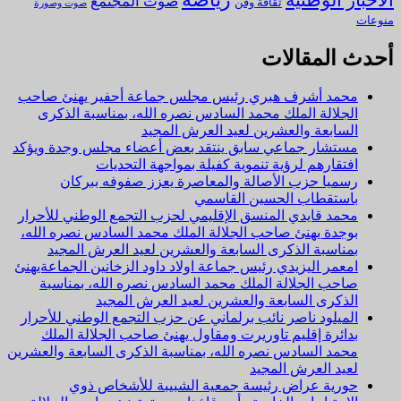
صوت المجتمع
ثقافة وفن
صوت وصورة
منوعات
أحدث المقالات
محمد أشرف هبري رئيس مجلس جماعة أحفير يهنئ صاحب
الجلالة الملك محمد السادس نصره الله، بمناسبة الذكرى
السابعة والعشرين لعيد العرش المجيد
مستشار جماعي سابق ينتقد بعض أعضاء مجلس وجدة ويؤكد
افتقارهم لرؤية تنموية كفيلة بمواجهة التحديات
رسميا حزب الأصالة والمعاصرة يعزز صفوفه ببركان
باستقطاب الحسين القاسمي
محمد قايدي المنسق الإقليمي لحزب التجمع الوطني للأحرار
بوجدة يهنئ صاحب الجلالة الملك محمد السادس نصره الله،
بمناسبة الذكرى السابعة والعشرين لعيد العرش المجيد
امعمر اليزيدي رئيس جماعة اولاد داود الزخانين الجماعةيهنئ
صاحب الجلالة الملك محمد السادس نصره الله، بمناسبة
الذكرى السابعة والعشرين لعيد العرش المجيد
الميلود ناصر نائب برلماني عن حزب التجمع الوطني للأحرار
بدائرة إقليم تاوريرت ومقاول يهنئ صاحب الجلالة الملك
محمد السادس نصره الله، بمناسبة الذكرى السابعة والعشرين
لعيد العرش المجيد
حورية عراض رئيسة جمعية الشبيبة للأشخاص ذوي