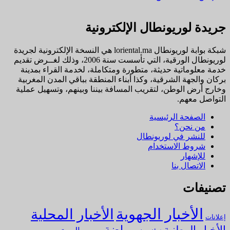
جريدة لوريونطال الإلكترونية
شبكة بوابة لوريونطال loriental.ma هي النسخة الإلكترونية لجريدة
لوريونطال الورقية، التي تأسست سنة 2006، وذلك لغــرض تقديم
خدمة معلوماتية حديثة، متطورة ومتكاملة، لخدمة القراء بمدينة
بركان والجهة الشرقية، وكذا أبناء المنطقة بباقي المدن المغربية
وخارج أرض الوطن، لتقريب المسافة بيننا وبينهم، وتسهيل عملية
التواصل معهم.
الصفحة الرئيسية
من نحن؟
للنشر في لوريونطال
شروط الاستخدام
للإشهار
الاتصال بنا
تصنيفات
الأخبار الجهوية
الأخبار المحلية
إعلانات
رياضة
الأخبار الوطنية