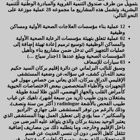
بتمويل من طرف صندوق التنمية القروية والمبادرة الوطنية للتنمية
البشرية، وتشمل هذه المشاريع ما مجموعه 28 عملية موزعة على
النحو التالي:
12 عملية بناء مؤسسات العلاجات الصحية الأولية ومساكن
وظيفية
02 عملية تتعلق بتهيئة مؤسسات الرعاية الصحية الأولية
والمساكن الوظيفية (توسيع ترميم إعادة تهيئة إضافة إلى
عمليات التجهيز التي تدخل ضمن مشاريع بناء وتأهيل
المؤسسات الصحية ويبلغ عددها 11جدار سياج …)
03 سيارات للإسعاف
وسبق للنائب البرلماني عن دائرة إقليم بركان السيد حكيم
بنعبد الله،أن كشف، في سؤاله،عن وضعية المستشفى
الإقليمي الدراق ببركان، الذي يعاني من خصاص مهول في
التجهيزات والأطباء المتخصصين ببعض الاختصاصات الحيوية
كأمراض القلب والجهاز الهضمي، الذين ظلا لمدة طويلة
يشتغلان بدون طبيب (أزيد من سبعة أشهر)، ناهيك عن غياب
طبيب الفحص بالأشعة radiologue ( أكثر من سنة ونصف)،
وذلك بالرغم من توفر المستشفى على جهازي “الراديو
والسكانير”، مما يؤدي إلى تعطيل العمل بهذا المستشفى الذي
يعتبر الوحيد بمدينة بركان والذي يتوافد عليه المرضى من
داخل الإقليم وخارجه، وما يتطلبه ذلك من مصاريف إضافية
تتثقل كاهل الأسر، دون أن ننسى الحديث عن قسم
المستعجلات الذي يعيش بدوره إكراهات كبيرة تتجلى في