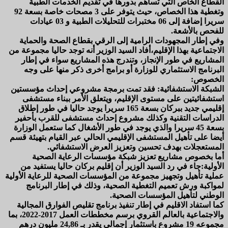
القطاع الخاص التي تساهم بدورها في تقديم الخدمات الطبية
وتغطية هذا الخصاص، حيث يتوفر على 3 مصحات خاصة بسعة 92
سريرا إضافة إلى 06 مختبرات للتحليلات الطبية و 03 عيادات
للفحص بالأشعة.
وفي إطار المجهودات الرامية إلى الرقي بقطاع الصحة والحماية
الاجتماعية بهذا الإقليم،أفاد السيد الوزير أنه توجد حاليا مجموعة من
المشاريع في طور الإنجاز، وتندرج هذه المشاريع سواء في إطار
البرنامج الاستثماري للوزارة أو برامج أخرى ذكر منها على وجه
الخصوص:
الشبكة الاستشفائية: فقد تمت برمجة مشروعي إحداث مؤسستين
استشفائيتين على مستوى الإقليم، ويتعلق الأمر ببناء مستشفى
إقليمي جديد ببركان بسعة 165 سريرا يوجد حاليا في طور إطلاق
الدراسات التقنية وكذلك مشروع إحداث مستشفى للقرب بأحفير
بسعة 45 سريرا والذي يوجد في طور الأشغال كما ستعمل الوزارة
أيضا على تأهيل المستشفى الإقليمي الحالي عبر القيام بتهيئة قسم
المستعجلات بهدف تحسين وتعزيز العرض الاستشفائي.
أما بخصوص مشاريع تعزيز شبكة مؤسسات الرعاية الصحية
الأولية:جاء في رد السيد الوزير أن إقليم بركان حاليا يستفيد من
عملية تأهيل وتجهيز مجموعة من المؤسسات الصحية للرعاية الأولية
لمواكبة ورش تعميم التغطية الصحية، وذلك في إطار البرنامج
الوطني لتأهيل المؤسسات الصحية.
كما استفاد الاقليم في إطار تنفيذ برنامج تقليص الفوارق المجالية
والاجتماعية بالعالم القروي برسم مخططات العمل 2017-2022، بما
مجموعه 19 مشروع باستثمار إجمالي يقدر بـ 24,86 مليون درهم