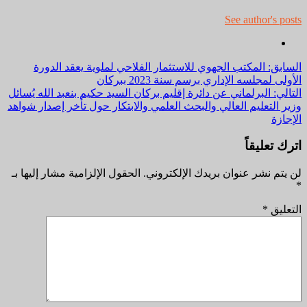
See author's posts
مواصلة
السابق:
المكتب الجهوي للاستثمار الفلاحي لملوية يعقد الدورة
الأولى لمجلسه الإداري برسم سنة 2023 ببركان
القراءة
التالي:
البرلماني عن دائرة إقليم بركان السيد حكيم بنعبد الله يُسائل
وزير التعليم العالي والبحث العلمي والابتكار حول تأخر إصدار شواهد
الإجازة
اترك تعليقاً
لن يتم نشر عنوان بريدك الإلكتروني.
الحقول الإلزامية مشار إليها بـ
*
التعليق
*