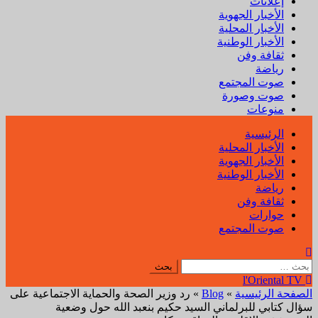
إعلانات
الأخبار الجهوية
الأخبار المحلية
الأخبار الوطنية
ثقافة وفن
رياضة
صوت المجتمع
صوت وصورة
منوعات
القائمة
الرئيسية
الأولية
الأخبار المحلية
الأخبار الجهوية
الأخبار الوطنية
رياضة
ثقافة وفن
حوارات
صوت المجتمع
البحث
عن:
l'Oriental TV
الصفحة الرئيسية
»
Blog
»
رد وزير الصحة والحماية الاجتماعية على
سؤال كتابي للبرلماني السيد حكيم بنعبد الله حول وضعية