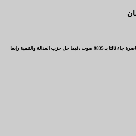
ان
حيث حصل التجمع الوطني للأحرار على ما مجموعه 19285 صوت، فيما جاء ثانيا حزب الاستقلال بمجموع أصوات 14325 وحزب الاصالة والمعاصرة جاء ثالثا بـ 9835 صوت ،فيما حل حزب العدالة والتنمية رابعا