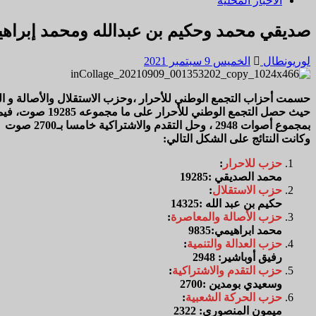
الأخبار المحلية
صديقي محمد وحكيم بن عبدالله ومحمد إبراهيمي
لوريونطال
الخميس 9 سبتمبر 2021
حسمت أحزاب التجمع الوطني للأحرار ،وحزب الاستقلال والأصالة و المع
بمجموع أصوات 2948 ، وحل التقدم والاشتراكية خامسا بـ2700 صوت
وكانت النتائج على الشكل التالي:
حزب
للاحرار
:
محمد الصديقي :19285
حزب
الاستقلال
:
حكيم بن عبد الله :14325
حزب
الأصالة
والمعاصرة
:
محمد ابراهيمي:9835
حزب
العدالة
والتنمية
:
رفيق أوباشير: 2948
حزب
التقدم
والاشتراكية
:
وسعيدي بومدين :2700
حزب
الحركة
الشعبية
:
ميمون المنصوري: 2322