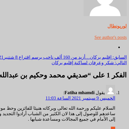
لوريونطال
See author's posts
مواصلة
السابق:
إقليم بركان…أزيد من 160 ألف ناخب برسم اقتراع 8 شتنبر2021
التالي:
شكر وعرفان لساكنة إقليم بركان
القراءة
الفكر 1 على “
صديقي محمد وحكيم بن عبدالله و
يقول
Fatiha mhamdi
:
الخميس 9 سبتمبر 2021 الساعة 11:03
السلام عليكم ورحمة الله تعالى وبركاته هنيئا للفائزين وحظ موفق
ساعدهم للوصول إلى هذا لان الكثير من الشباب أرادوا التجديد وله
إلى الأمام في جميع المجالات ومساعدة شبابها .