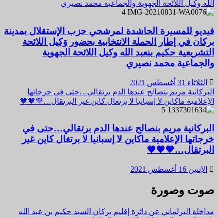
الله وكيل اللائحة الجهوية والجماعية محمد نصيري
4
فيديو للمسيرة الحاشدة لمرشحي حزب الإستقلال بمدينة
بركان في إطار الحملة الانتخابية بحضور وَكِيل اللائحة
التشريعية حكيم بنعبد الله وكيل اللائحة الجهوية
والجماعية محمد نصيري
الثلاثاء 31 أغسطس 2021
البركانية مريم بنصالح عندها الدم برتقالي…حتى في خرجاتها
الإعلامية ماكاين لا إسبانيا لا برتغال كاين غير البرتقال…🧡🧡🧡
5
البركانية مريم بنصالح عندها الدم برتقالي…حتى في
خرجاتها الإعلامية ماكاين لا إسبانيا لا برتغال كاين غير
البرتقال…🧡🧡🧡
الإثنين 16 أغسطس 2021
صوت وصورة
مداخلة البرلماني عن دائرة إقليم بركان السيد حكيم بن عبد الله