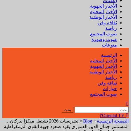
إعلانات
الأخبار الجهوية
الأخبار المحلية
الأخبار الوطنية
ثقافة وفن
رياضة
صوت المجتمع
صوت وصورة
منوعات
القائمة
الرئيسية
الأولية
الأخبار المحلية
الأخبار الجهوية
الأخبار الوطنية
رياضة
ثقافة وفن
حوارات
صوت المجتمع
البحث
عن:
l'Oriental TV
الصفحة الرئيسية
»
Blog
»
تشريعيات 2026 تشتعل مبكرًا ببركان…
المستثمر جمال الدين العموري يقود صعود جبهة القوى الديمقراطية