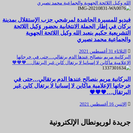
الله وكيل اللائحة الجهوية والجماعية محمد نصيري
فيديو للمسيرة الحاشدة لمرشحي حزب الإستقلال بمدينة
بركان في إطار الحملة الانتخابية بحضور وَكِيل اللائحة
التشريعية حكيم بنعبد الله وكيل اللائحة الجهوية
والجماعية محمد نصيري
الثلاثاء 31 أغسطس 2021
البركانية مريم بنصالح عندها الدم برتقالي…حتى في خرجاتها
الإعلامية ماكاين لا إسبانيا لا برتغال كاين غير البرتقال…🧡🧡🧡
البركانية مريم بنصالح عندها الدم برتقالي…حتى في
خرجاتها الإعلامية ماكاين لا إسبانيا لا برتغال كاين غير
البرتقال…🧡🧡🧡
الإثنين 16 أغسطس 2021
جريدة لوريونطال الإلكترونية