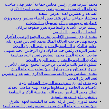
محمد أشرف هبري رئيس مجلس جماعة أحفير يهنئ صاحب
الجلالة الملك محمد السادس نصره الله، بمناسبة الذكرى
السابعة والعشرين لعيد العرش المجيد
مستشار جماعي سابق ينتقد بعض أعضاء مجلس وجدة ويؤكد
افتقارهم لرؤية تنموية كفيلة بمواجهة التحديات
رسميا حزب الأصالة والمعاصرة يعزز صفوفه ببركان
باستقطاب الحسين القاسمي
محمد قايدي المنسق الإقليمي لحزب التجمع الوطني للأحرار
بوجدة يهنئ صاحب الجلالة الملك محمد السادس نصره الله،
بمناسبة الذكرى السابعة والعشرين لعيد العرش المجيد
امعمر اليزيدي رئيس جماعة اولاد داود الزخانين الجماعةيهنئ
صاحب الجلالة الملك محمد السادس نصره الله، بمناسبة
الذكرى السابعة والعشرين لعيد العرش المجيد
الميلود ناصر نائب برلماني عن حزب التجمع الوطني للأحرار
بدائرة إقليم تاوريرت ومقاول يهنئ صاحب الجلالة الملك
محمد السادس نصره الله، بمناسبة الذكرى السابعة والعشرين
لعيد العرش المجيد
حورية عراض رئيسة جمعية الشبيبة للأشخاص ذوي
الاحتياجات الخاصة وأصدقاؤها بوجدة ،تهنئ صاحب الجلالة
الملك محمد السادس نصره الله، بمناسبة الذكرى السابعة
والعشرين لعيد العرش المجيد
محمد قدوري رئيس غرفة الصناعة التقليدية لجهة الشرق،
يهنئ صاحب الجلالة الملك محمد السادس نصره الله، بمناسبة