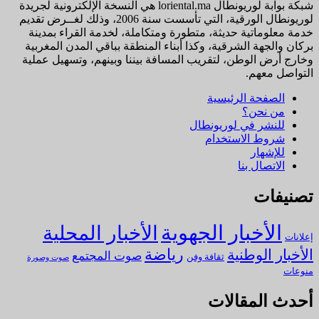
شبكة بوابة لوريونطال loriental.ma هي النسخة الإلكترونية لجريدة
لوريونطال الورقية، التي تأسست سنة 2006، وذلك لغــرض تقديم
خدمة معلوماتية حديثة، متطورة ومتكاملة، لخدمة القراء بمدينة
بركان والجهة الشرقية، وكذا أبناء المنطقة بباقي المدن المغربية
وخارج أرض الوطن، لتقريب المسافة بيننا وبينهم، وتسهيل عملية
التواصل معهم.
الصفحة الرئيسية
من نحن؟
للنشر في لوريونطال
شروط الاستخدام
للإشهار
الاتصال بنا
تصنيفات
الأخبار الجهوية
الأخبار المحلية
إعلانات
رياضة
الأخبار الوطنية
صوت المجتمع
ثقافة وفن
صوت وصورة
منوعات
أحدث المقالات