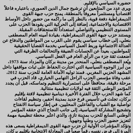
حضوره السياسي بالإقليم.
ويرى عدد من المتابعين أن ترشيح جمال الدين العموري، باعتباره فاعلاً
اقتصادياً ومستثمراً معروفاً بالمنطقة، يمنح حزب جبهة القوى
الديمقراطية دفعة قوية، بالنظر إلى ما راكمه من حضور داخل الأوساط
الاقتصادية والاجتماعية، إضافة إلى الحركية التي يقودها الحزب على
المستوى التنظيمي والتواصلي استعداداً للاستحقاقات المقبلة.
ويستند حزب جبهة القوى الديمقراطية، بقيادة أمينه العام المصطفى
بنعلي، إلى خطاب سياسي يقوم على القرب من المواطنين والدفاع عن
العدالة الاجتماعية وربط العمل السياسي بخدمة القضايا الحقيقية
للمواطنين، بعيداً عن الحسابات الضيقة والتحالفات الظرفية التي
أضعفت ثقة جزء من الرأي العام في الفعل السياسي.
ويُعد المصطفى بنعلي، المنحدر من مدينة بركان والمزداد سنة 1973،
من أبرز الوجوه السياسية التي اختارت الحفاظ على ثبات مواقفها داخل
المشهد الحزبي المغربي. فمنذ توليه الأمانة العامة للحزب سنة 2012،
عقب وفاة مؤسس الحزب الراحل التهامي الخياري، قاد الحزب في
مرحلة دقيقة، محافظاً على استمرارية التنظيم وتماسكه، قبل أن يجدد
المؤتمر الوطني الثقة فيه لولايات تنظيمية متتالية.
كما شهد الحزب خلال الفترة الأخيرة دينامية تنظيمية لافتة بإقليم
بركان، تجلت في تأسيس فرع جديد بمدينة أحفير، وتنظيم لقاءات
تواصلية مع الشباب والفاعلين المحليين، في إطار سياسة الانفتاح
وتشجيع المشاركة السياسية، إلى جانب النجاح الذي حققه المؤتمر
الوطني السابع للحزب بمدينة تازة، والذي اعتُبر محطة تنظيمية مهمة
لتعزيز حضور الحزب وطنياً وجهوياً.
وتؤكد المؤشرات الأولية أن حزب جبهة القوى الديمقراطية يسعى هذه
المرة إلى فرض نفسه رقماً صعباً في المعادلة الانتخابية بإقليم بركان،