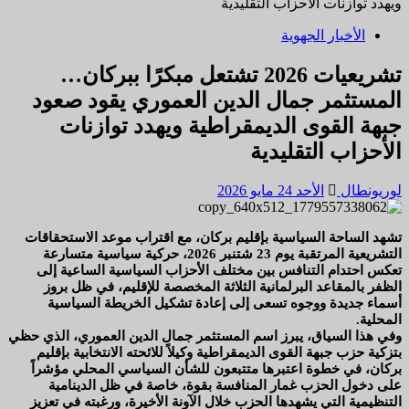
ويهدد توازنات الأحزاب التقليدية
الأخبار الجهوية
تشريعيات 2026 تشتعل مبكرًا ببركان…
المستثمر جمال الدين العموري يقود صعود
جبهة القوى الديمقراطية ويهدد توازنات
الأحزاب التقليدية
لوريونطال
الأحد 24 مايو 2026
تشهد الساحة السياسية بإقليم بركان، مع اقتراب موعد الاستحقاقات
التشريعية المرتقبة يوم 23 شتنبر 2026، حركية سياسية متسارعة
تعكس احتدام التنافس بين مختلف الأحزاب السياسية الساعية إلى
الظفر بالمقاعد البرلمانية الثلاثة المخصصة للإقليم، في ظل بروز
أسماء جديدة ووجوه تسعى إلى إعادة تشكيل الخريطة السياسية
المحلية.
وفي هذا السياق، يبرز اسم المستثمر جمال الدين العموري، الذي حظي
بتزكية حزب جبهة القوى الديمقراطية وكيلاً للائحته الانتخابية بإقليم
بركان، في خطوة اعتبرها متتبعون للشأن السياسي المحلي مؤشراً
على دخول الحزب غمار المنافسة بقوة، خاصة في ظل الدينامية
التنظيمية التي يشهدها الحزب خلال الآونة الأخيرة، ورغبته في تعزيز