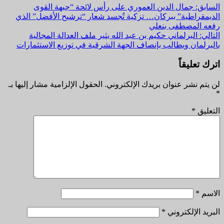
مواصلة
السابق:
جمال الدين العموري على رأس لائحة “جبهة القوى
الديمقراطية” ببركان… تزكية تُجسد شعار “ترشيح الأفضل” الذي
القراءة
رفعه المصطفى بنعلي
التالي:
البرلماني حكيم بن عبد الله يثير ملف العدالة المجالية
بالبرلمان ويطالب بإنصاف الجهة الشرقية في توزيع الاستثمارات
اترك تعليقاً
لن يتم نشر عنوان بريدك الإلكتروني.
الحقول الإلزامية مشار إليها بـ
*
التعليق
*
الاسم
*
البريد الإلكتروني
*