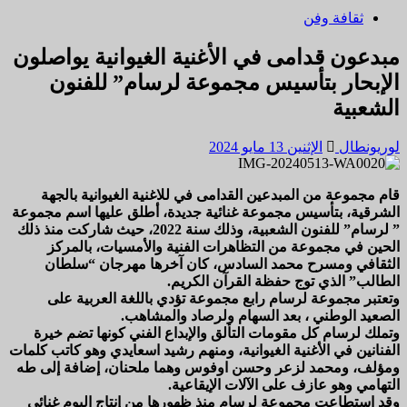
ثقافة وفن
مبدعون قدامى في الأغنية الغيوانية يواصلون
الإبحار بتأسيس مجموعة لرسام” للفنون
الشعبية
لوريونطال
الإثنين 13 مايو 2024
قام مجموعة من المبدعين القدامى في للاغنية الغيوانية بالجهة
الشرقية، بتأسيس مجموعة غنائية جديدة، أطلق عليها اسم مجموعة
” لرسام” للفنون الشعبية، وذلك سنة 2022، حيث شاركت منذ ذلك
الحين في مجموعة من التظاهرات الفنية والأمسيات، بالمركز
الثقافي ومسرح محمد السادس، كان آخرها مهرجان “سلطان
الطالب” الذي توج حفظة القرآن الكريم.
وتعتبر مجموعة لرسام رابع مجموعة تؤدي باللغة العربية على
الصعيد الوطني ، بعد السهام ولرصاد والمشاهب.
وتملك لرسام كل مقومات التألق والإبداع الفني كونها تضم خيرة
الفنانين في الأغنية الغيوانية، ومنهم رشيد اسعايدي وهو كاتب كلمات
ومؤلف، ومحمد لزعر وحسن اوفوس وهما ملحنان، إضافة إلى طه
التهامي وهو عازف على الآلات الإيقاعية.
وقد استطاعت مجموعة لرسام منذ ظهورها من إنتاج البوم غنائي