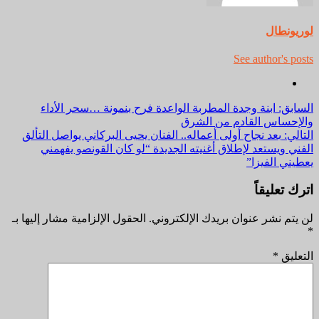
لوريونطال
See author's posts
مواصلة
السابق:
ابنة وجدة المطربة الواعدة فرح بنمونة …سحر الأداء
والإحساس القادم من الشرق
القراءة
التالي:
بعد نجاح أولى أعماله.. الفنان يحيى البركاني يواصل التألق
الفني ويستعد لإطلاق أغنيته الجديدة “لو كان القونصو يفهمني
يعطيني الفيزا”
اترك تعليقاً
لن يتم نشر عنوان بريدك الإلكتروني.
الحقول الإلزامية مشار إليها بـ
*
التعليق
*