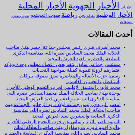
الأخبار الجهوية
الأخبار المحلية
إعلانات
رياضة
الأخبار الوطنية
صوت المجتمع
ثقافة وفن
صوت وصورة
منوعات
أحدث المقالات
محمد أشرف هبري رئيس مجلس جماعة أحفير يهنئ صاحب
الجلالة الملك محمد السادس نصره الله، بمناسبة الذكرى
السابعة والعشرين لعيد العرش المجيد
مستشار جماعي سابق ينتقد بعض أعضاء مجلس وجدة ويؤكد
افتقارهم لرؤية تنموية كفيلة بمواجهة التحديات
رسميا حزب الأصالة والمعاصرة يعزز صفوفه ببركان
باستقطاب الحسين القاسمي
محمد قايدي المنسق الإقليمي لحزب التجمع الوطني للأحرار
بوجدة يهنئ صاحب الجلالة الملك محمد السادس نصره الله،
بمناسبة الذكرى السابعة والعشرين لعيد العرش المجيد
امعمر اليزيدي رئيس جماعة اولاد داود الزخانين الجماعةيهنئ
صاحب الجلالة الملك محمد السادس نصره الله، بمناسبة
الذكرى السابعة والعشرين لعيد العرش المجيد
الميلود ناصر نائب برلماني عن حزب التجمع الوطني للأحرار
بدائرة إقليم تاوريرت ومقاول يهنئ صاحب الجلالة الملك
محمد السادس نصره الله، بمناسبة الذكرى السابعة والعشرين