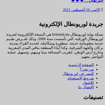
البرتقال…🧡🧡🧡
الإثنين 16 أغسطس 2021
جريدة لوريونطال الإلكترونية
شبكة بوابة لوريونطال loriental.ma هي النسخة الإلكترونية لجريدة
لوريونطال الورقية، التي تأسست سنة 2006، وذلك لغــرض تقديم
خدمة معلوماتية حديثة، متطورة ومتكاملة، لخدمة القراء بمدينة
بركان والجهة الشرقية، وكذا أبناء المنطقة بباقي المدن المغربية
وخارج أرض الوطن، لتقريب المسافة بيننا وبينهم، وتسهيل عملية
التواصل معهم.
الصفحة الرئيسية
من نحن؟
للنشر في لوريونطال
شروط الاستخدام
للإشهار
الاتصال بنا
تصنيفات